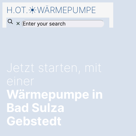
H.OT.☀️WÄRMEPUMPE
✕
Jetzt starten, mit
einer
Wärmepumpe in
Bad Sulza
Gebstedt