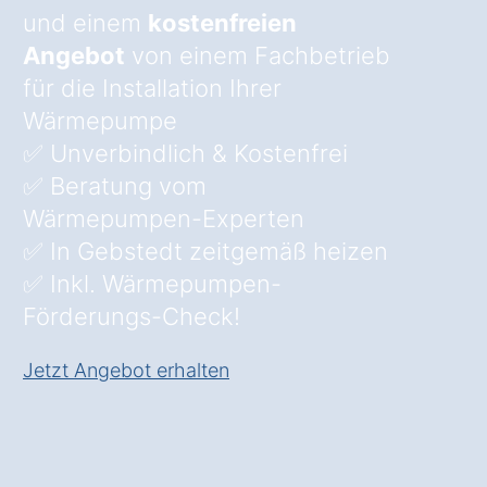
und einem
kostenfreien
Angebot
von einem Fachbetrieb
für die Installation Ihrer
Wärmepumpe
✅ Unverbindlich & Kostenfrei
✅ Beratung vom
Wärmepumpen-Experten
✅ In Gebstedt zeitgemäß heizen
✅ Inkl. Wärmepumpen-
Förderungs-Check!
Jetzt Angebot erhalten