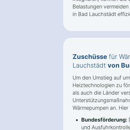
Belastungen vermeiden
in Bad Lauchstädt effizi
Zuschüsse
für Wä
Lauchstädt
von Bu
Um den Umstieg auf umw
Heiztechnologien zu fö
als auch die Länder ve
Unterstützungsmaßnah
Wärmepumpen an. Hier s
Bundesförderung:
D
und Ausfuhrkontrolle