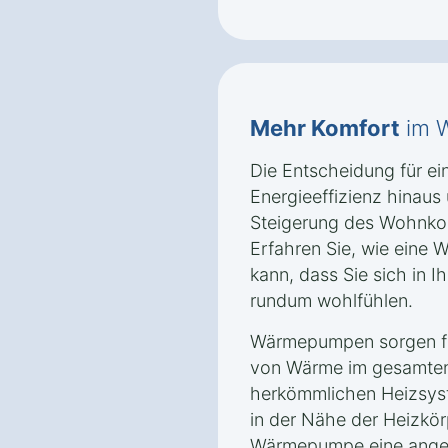
Mehr Komfort
im 
Die Entscheidung für e
Energieeffizienz hinaus 
Steigerung des Wohnkom
Erfahren Sie, wie eine
kann, dass Sie sich in 
rundum wohlfühlen.
Wärmepumpen sorgen für
von Wärme im gesamten
herkömmlichen Heizsyst
in der Nähe der Heizkörp
Wärmepumpe eine angen