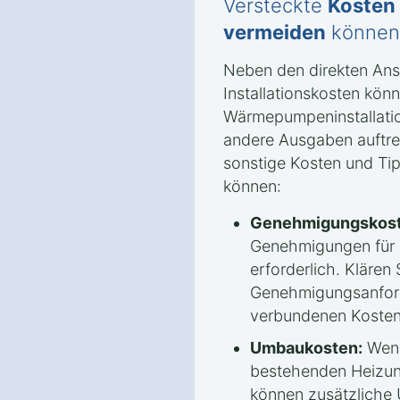
Versteckte
Kosten
vermeiden
können
Neben den direkten An
Installationskosten könn
Wärmepumpeninstallatio
andere Ausgaben auftret
sonstige Kosten und Tip
können:
Genehmigungskost
Genehmigungen für
erforderlich. Klären 
Genehmigungsanford
verbundenen Kosten
Umbaukosten:
Wenn
bestehenden Heizun
können zusätzliche