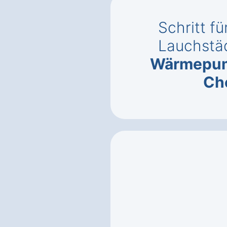
Schritt fü
Lauchstä
Wärmepu
Ch