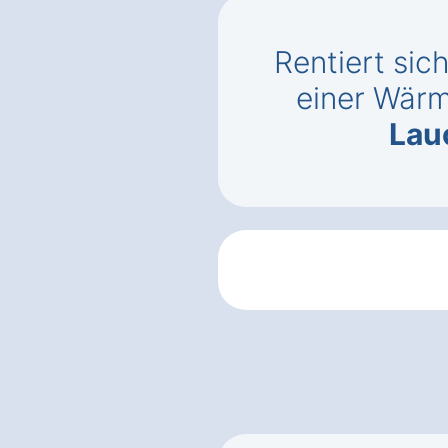
Rentiert sic
einer Wä
Lau