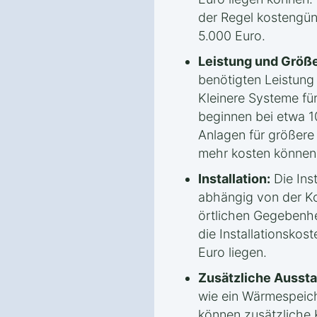
der Regel kostengün
5.000 Euro.
Leistung und Größe
benötigten Leistun
Kleinere Systeme fü
beginnen bei etwa 1
Anlagen für größere
mehr kosten können
Installation:
Die Inst
abhängig von der Ko
örtlichen Gegebenhe
die Installationsko
Euro liegen.
Zusätzliche Aussta
wie ein Wärmespeic
können zusätzliche 