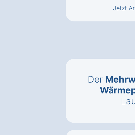
Jetzt A
Der
Mehrwe
Wärme
La