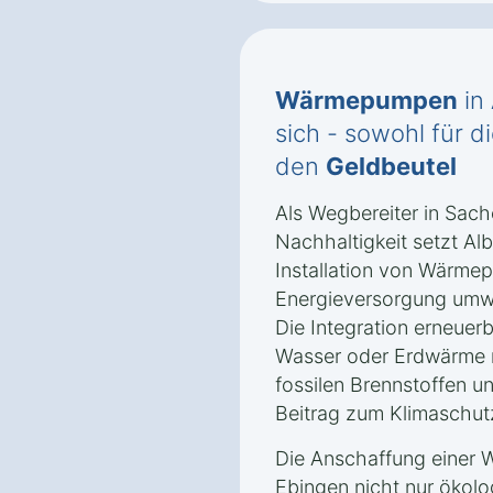
Wärmepumpen
in
sich - sowohl für d
den
Geldbeutel
Als Wegbereiter in Sac
Nachhaltigkeit setzt Al
Installation von Wärme
Energieversorgung umwel
Die Integration erneuerb
Wasser oder Erdwärme r
fossilen Brennstoffen un
Beitrag zum Klimaschutz
Die Anschaffung einer 
Ebingen nicht nur ökolog