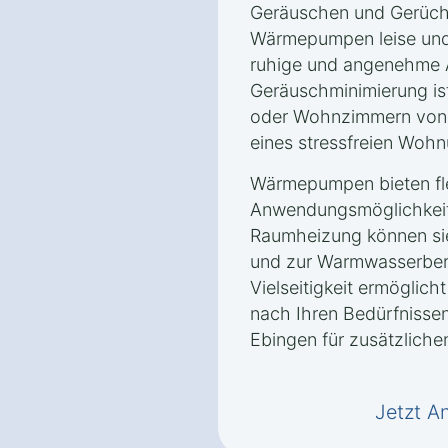
Geräuschen und Gerüche
Wärmepumpen leise und 
ruhige und angenehme 
Geräuschminimierung is
oder Wohnzimmern von V
eines stressfreien Wohn
Wärmepumpen bieten fle
Anwendungsmöglichkeite
Raumheizung können si
und zur Warmwasserbere
Vielseitigkeit ermöglic
nach Ihren Bedürfnissen
Ebingen für zusätzlichen
Jetzt A