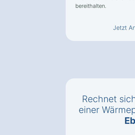
bereithalten.
Jetzt A
Rechnet sic
einer Wärm
Eb