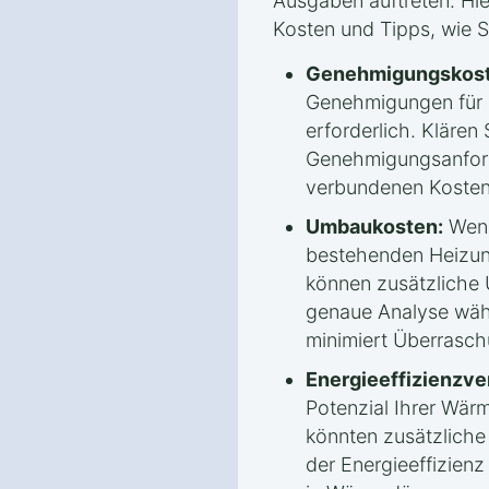
Ausgaben auftreten. Hie
Kosten und Tipps, wie 
Genehmigungskost
Genehmigungen für
erforderlich. Klären 
Genehmigungsanford
verbundenen Kosten
Umbaukosten:
Wenn
bestehenden Heizun
können zusätzliche
genaue Analyse wäh
minimiert Überrasc
Energieeffizienzv
Potenzial Ihrer Wä
könnten zusätzlich
der Energieeffizienz 