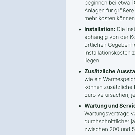
beginnen bei etwa 1
Anlagen für größere
mehr kosten können
Installation:
Die Inst
abhängig von der Ko
örtlichen Gegebenhe
Installationskosten
liegen.
Zusätzliche Aussta
wie ein Wärmespeic
können zusätzliche 
Euro verursachen, j
Wartung und Servi
Wartungsverträge var
durchschnittlicher j
zwischen 200 und 5