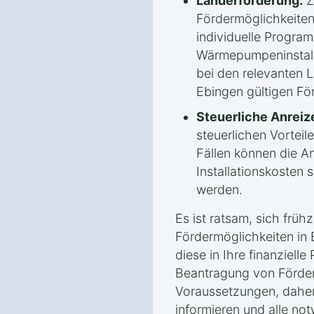
Länderförderung:
Z
Fördermöglichkeiten
individuelle Progra
Wärmepumpeninstalla
bei den relevanten 
Ebingen gültigen För
Steuerliche Anreiz
steuerlichen Vorteile
Fällen können die A
Installationskosten 
werden.
Es ist ratsam, sich frühz
Fördermöglichkeiten in 
diese in Ihre finanziell
Beantragung von Förderm
Voraussetzungen, daher 
informieren und alle no