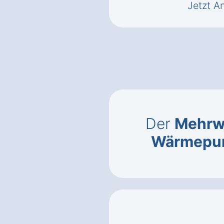
Jetzt A
Der
Mehrwe
Wärmepu