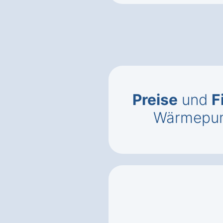
Preise
und
F
Wärmepum