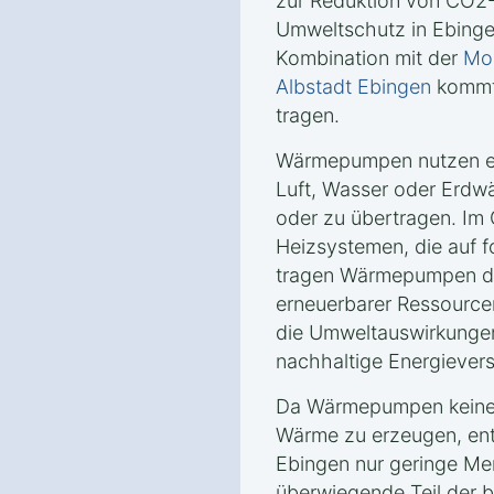
zur Reduktion von CO2
Umweltschutz in Ebingen
Kombination mit der
Mon
Albstadt Ebingen
kommt 
tragen.
Wärmepumpen nutzen er
Luft, Wasser oder Erd
oder zu übertragen. Im
Heizsystemen, die auf f
tragen Wärmepumpen da
erneuerbarer Ressourcen
die Umweltauswirkungen
nachhaltige Energiever
Da Wärmepumpen keine 
Wärme zu erzeugen, ents
Ebingen nur geringe M
überwiegende Teil der 