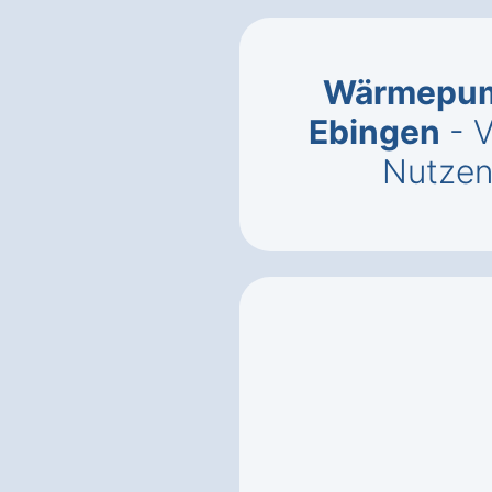
Wärmepump
Ebingen
- V
Nutzen