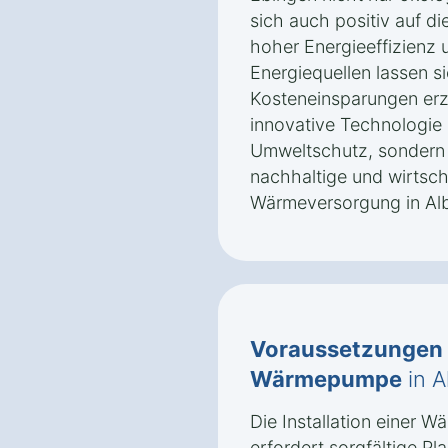
sich auch positiv auf die
hoher Energieeffizienz
Energiequellen lassen si
Kosteneinsparungen erzi
innovative Technologie 
Umweltschutz, sondern 
nachhaltige und wirtscha
Wärmeversorgung in Alb
Voraussetzungen
Wärmepumpe
in A
Die Installation einer 
erfordert sorgfältige P