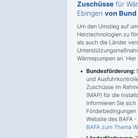
Zuschüsse
für Wä
Ebingen
von Bund
Um den Umstieg auf umw
Heiztechnologien zu fö
als auch die Länder ve
Unterstützungsmaßnah
Wärmepumpen an. Hier s
Bundesförderung:
D
und Ausfuhrkontrolle
Zuschüsse im Rahm
(MAP) für die Insta
Informieren Sie sich 
Förderbedingungen u
Website des BAFA -
BAFA zum Thema 